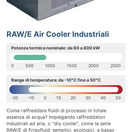
SOSTENIBILITA’ AMBIENTALE
NEWS & EVENTI
RISORSE
RAW/E Air Cooler Industriali
IT
EN
Potenza termica nominale: da 60 a 800 kW
0
500
1000
1500
2000
2500
Range di temperatura: da -10°C fino a 50°C
-20
-10
0
10
20
30
40
50
Come raffreddare fluidi di processo in totale
assenza di acqua? Impiegando raffreddatori
industriali ad aria, o “dry cooler”, come la serie
RAW/E di Frigofluid: semplici, ecologici, a basso