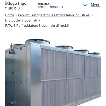
CHIAMACI:
Toggl
+39 030 9980364
menu
Home
Prodotti: refrigeratori e raffreddatori industriali
PRODOTTI
Dry cooler industriali
RAW/E Raffreddatore industriale di liquidi
APPLICAZIONI e SOLUZIONI
SERVIZI di PROGETTAZIONE
ASSISTENZA
CHI SIAMO
CONTATTI
+39 030 9980364
CHIAMACI:
REALIZZAZIONI
ARTICOLI TECNICI