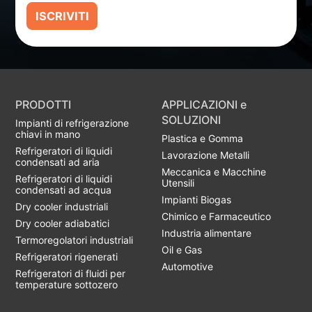
ISCRIVITI
PRODOTTI
APPLICAZIONI e
SOLUZIONI
Impianti di refrigerazione
chiavi in mano
Plastica e Gomma
Refrigeratori di liquidi
Lavorazione Metalli
condensati ad aria
Meccanica e Macchine
Refrigeratori di liquidi
Utensili
condensati ad acqua
Impianti Biogas
Dry cooler industriali
Chimico e Farmaceutico
Dry cooler adiabatici
Industria alimentare
Termoregolatori industriali
Oil e Gas
Refrigeratori rigenerati
Automotive
Refrigeratori di fluidi per
temperature sottozero