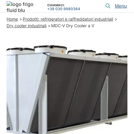
CHIAMACI:
Toggl
+39 030 9980364
menu
Home
Prodotti: refrigeratori e raffreddatori industriali
PRODOTTI
Dry cooler industriali
MDC-V Dry Cooler a V
APPLICAZIONI e SOLUZIONI
SERVIZI di PROGETTAZIONE
ASSISTENZA
CHI SIAMO
CONTATTI
+39 030 9980364
CHIAMACI:
REALIZZAZIONI
ARTICOLI TECNICI