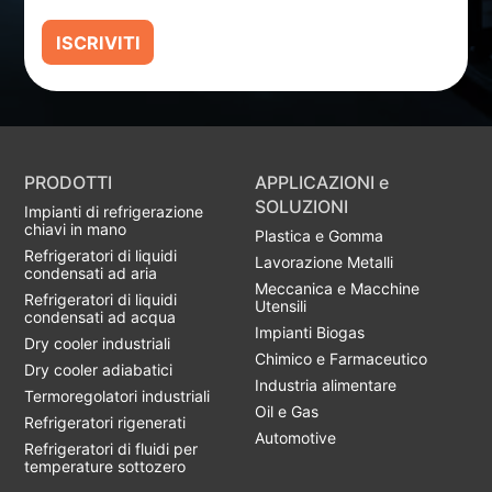
ISCRIVITI
PRODOTTI
APPLICAZIONI e
SOLUZIONI
Impianti di refrigerazione
chiavi in mano
Plastica e Gomma
Refrigeratori di liquidi
Lavorazione Metalli
condensati ad aria
Meccanica e Macchine
Refrigeratori di liquidi
Utensili
condensati ad acqua
Impianti Biogas
Dry cooler industriali
Chimico e Farmaceutico
Dry cooler adiabatici
Industria alimentare
Termoregolatori industriali
Oil e Gas
Refrigeratori rigenerati
Automotive
Refrigeratori di fluidi per
temperature sottozero