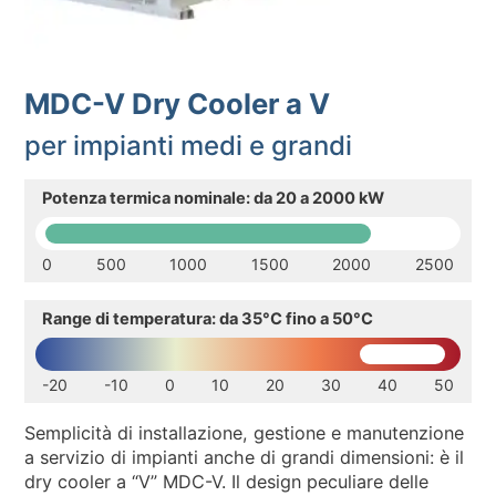
SOSTENIBILITA’ AMBIENTALE
NEWS & EVENTI
MDC-V Dry Cooler a V
RISORSE
per impianti medi e grandi
IT
EN
Potenza termica nominale: da 20 a 2000 kW
0
500
1000
1500
2000
2500
Range di temperatura: da 35°C fino a 50°C
-20
-10
0
10
20
30
40
50
Semplicità di installazione, gestione e manutenzione
a servizio di impianti anche di grandi dimensioni: è il
dry cooler a “V” MDC-V. Il design peculiare delle