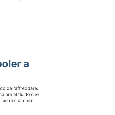
oler a
uido da raffreddare.
calore al fluido che
ficie di scambio