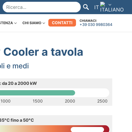
IT
CHIAMACI:
CONTATTI
STENZA
CHI SIAMO
+39 030 9980364
Cooler a tavola
li e medi
: da 20 a 2000 kW
1000
1500
2000
2500
35°C fino a 50°C