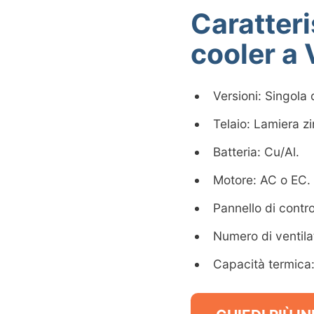
Caratter
cooler a 
Versioni: Singola o
Telaio: Lamiera z
Batteria: Cu/Al.
Motore: AC o EC.
Pannello di contro
Numero di ventilat
Capacità termica