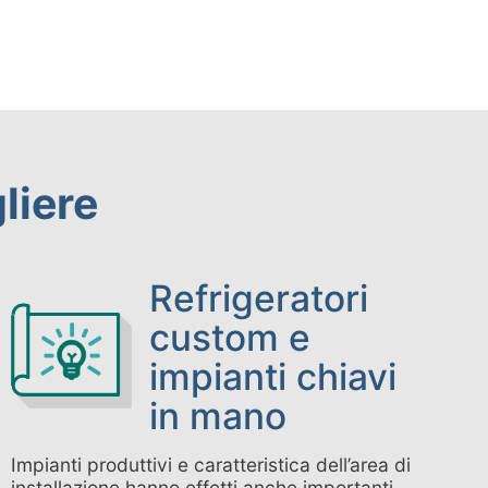
liere
Refrigeratori
custom e
impianti chiavi
in mano
Impianti produttivi e caratteristica dell’area di
installazione hanno effetti anche importanti