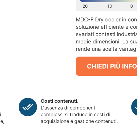
-20
-10
0
MDC-F Dry cooler in con
soluzione efficiente e co
svariati contesti industri
medie dimensioni. La sua 
rende una scelta vantagg
CHIEDI PIÙ IN
Costi contenuti.
L'assenza di componenti
i
complessi si traduce in costi di
ne,
acquisizione e gestione contenuti.