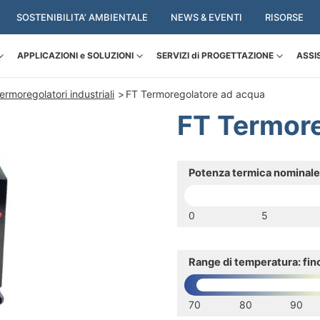
SOSTENIBILITA’ AMBIENTALE
NEWS & EVENTI
RISORSE
APPLICAZIONI e SOLUZIONI
SERVIZI di PROGETTAZIONE
ASSI
ermoregolatori industriali
FT Termoregolatore ad acqua
FT Termore
Potenza termica nominale:
0
5
Range di temperatura: fin
70
80
90