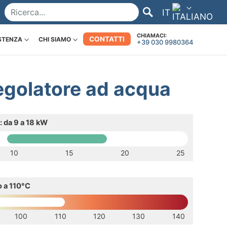
IT
CHIAMACI:
CONTATTI
STENZA
CHI SIAMO
+39 030 9980364
golatore ad acqua
 da 9 a 18 kW
10
15
20
25
o a 110°C
100
110
120
130
140