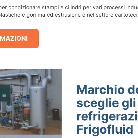
er condizionare stampi e cilindri per vari processi indust
lastiche e gomma ed estrusione e nel settore cartotecn
RMAZIONI
Marchio de
sceglie gli
refrigeraz
Frigofluid