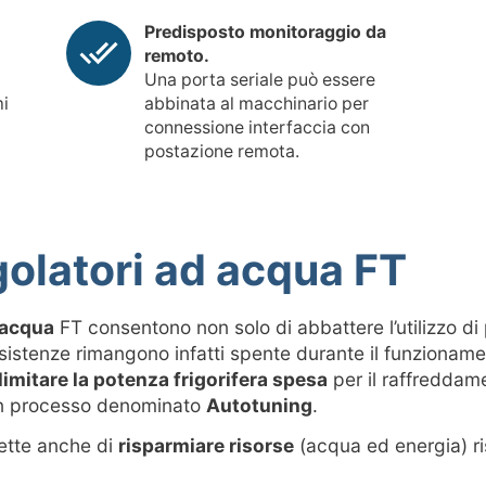
Predisposto monitoraggio da
remoto.
Una porta seriale può essere
mi
abbinata al macchinario per
connessione interfaccia con
postazione remota.
olatori ad acqua FT
 acqua
FT consentono non solo di abbattere l’utilizzo di 
resistenze rimangono infatti spente durante il funzionam
limitare la potenza frigorifera spesa
per il raffreddam
un processo denominato
Autotuning
.
ette anche di
risparmiare risorse
(acqua ed energia) ri