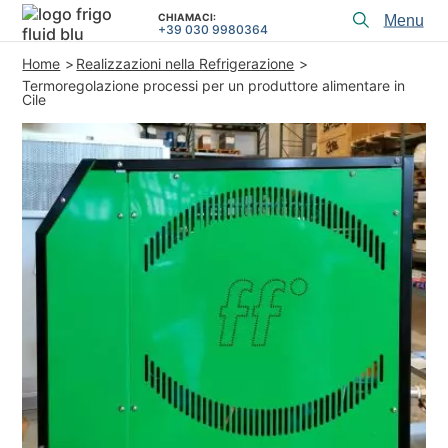
CHIAMACI:
Toggl
+39 030 9980364
menu
Home
Realizzazioni nella Refrigerazione
PRODOTTI
Termoregolazione processi per un produttore alimentare in
Cile
APPLICAZIONI e SOLUZIONI
SERVIZI di PROGETTAZIONE
ASSISTENZA
CHI SIAMO
CONTATTI
+39 030 9980364
CHIAMACI:
REALIZZAZIONI
ARTICOLI TECNICI