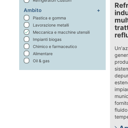
Refrigeratori Custom
Refr
Ambito
indu
Plastica e gomma
mult
Lavorazione metalli
tra
Meccanica e macchine utensili
refl
Impianti biogas
Chimico e farmaceutico
Un'az
Alimentare
gener
Oil & gas
produ
siste
depur
esten
impia
munic
fornit
fluido
tempe