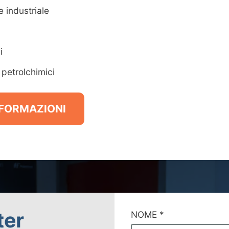
 industriale
i
 petrolchimici
INFORMAZIONI
ter
NOME
*