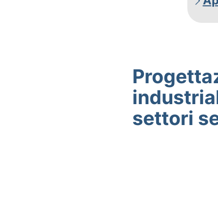
Ap
Progettaz
industrial
settori se