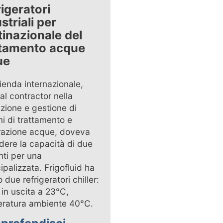
igeratori
striali per
inazionale del
ttamento acque
ue
ienda internazionale,
al contractor nella
zione e gestione di
mi di trattamento e
azione acque, doveva
dere la capacità di due
nti per una
ipalizzata. Frigofluid ha
o due refrigeratori chiller:
 in uscita a 23°C,
ratura ambiente 40°C.