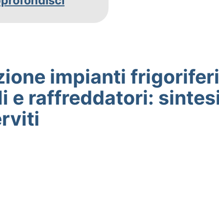
profondisci
ione impianti frigorifer
i e raffreddatori: sintes
rviti