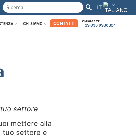
IT
CHIAMACI:
CONTATTI
STENZA
CHI SIAMO
+39 030 9980364
a
 tuo settore
uoi mettere alla
l tuo settore e