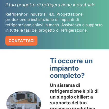
Il tuo progetto di refrigerazione industriale
SOSTENIBILITA’ AMBIENTALE
Refrigeratori industriali 4.0. Progettazione,
NEWS & EVENTI
produzione e installazione di impianti di
refrigerazione chiavi in mano. Assistenza e supporto
RISORSE
in tutte le fasi del progetto di refrigerazione.
IT
EN
CONTATTACI
Ti occorre un
impianto
completo?
Un sistema di
refrigerazione è più di
un singolo chiller: a
supporto del tuo
processo produttivo