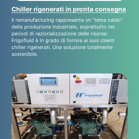
Chiller rigenerati in pronta consegna
Il remanufacturing rappresenta un “tema caldo”
della produzione industriale, soprattutto nei
periodi di razionalizzazione delle risorse:
Frigofluid è in grado di fornire ai suoi clienti
chiller rigenerati. Una soluzione totalmente
sostenibile.